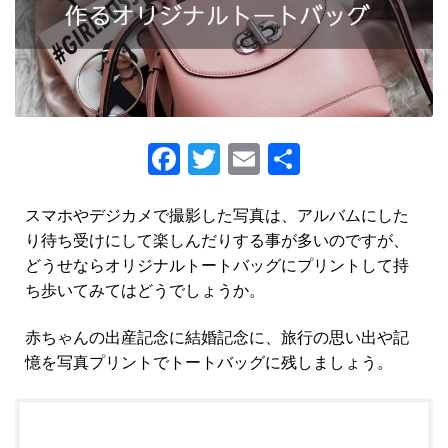
Fa
T
E
S
ce
wi
m
h
b
tt
ai
ar
スマホやデジカメで撮影した写真は、アルバムにした
り待ち受けにして楽しんだりする事が多いのですが、
o
er
l
e
どうせならオリジナルトートバッグにプリントして持
o
ち歩いてみてはどうでしょうか。
k
赤ちゃんの出産記念に結婚記念に、旅行の思い出や記
憶を写真プリントでトートバッグに残しましょう。