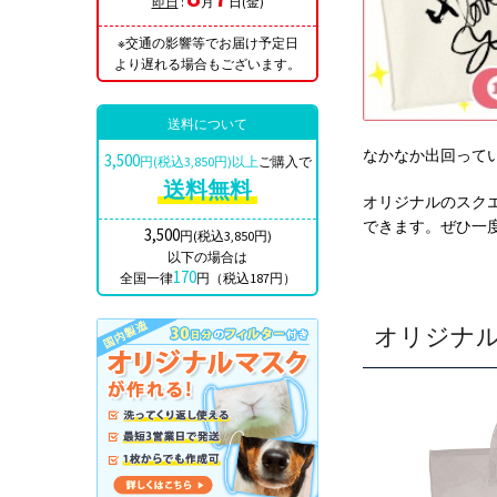
即日
:
月
日(金)
※交通の影響等でお届け予定日
より遅れる場合もございます。
送料について
なかなか出回って
3,500
円(税込3,850円)以上
ご購入で
送料無料
オリジナルのスク
できます。ぜひ一
3,500
円(税込3,850円)
以下の場合は
170
全国一律
円（税込187円）
オリジナ