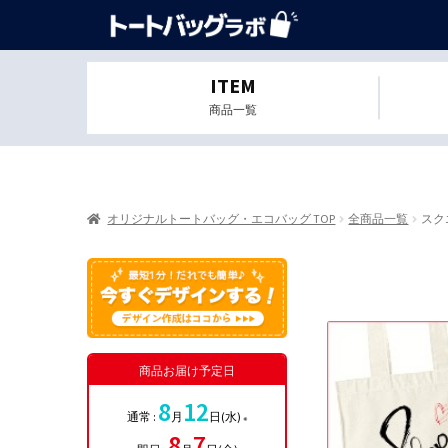
ITEM
商品一覧
オリジナルトートバッグ・エコバッグ TOP
全商品一覧
スク
商品お届け予定日
8
12
通常 :
月
日(水)
※
8
7