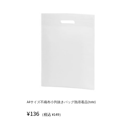
A4サイズ不織布小判抜きバッグ熱溶着品(tote)
¥
136
（税込 ¥149）