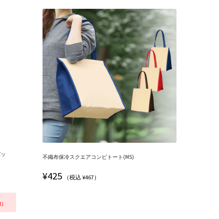
バッ
不織布保冷スクエアコンビトート(MS)
¥
425
（税込 ¥467）
8）