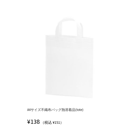
A4サイズ不織布バッグ熱溶着品(tote)
¥
138
（税込 ¥151）