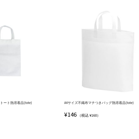
ート熱溶着品(tote)
A4サイズ不織布マチつきバッグ熱溶着品(tote)
¥
146
（税込 ¥160）