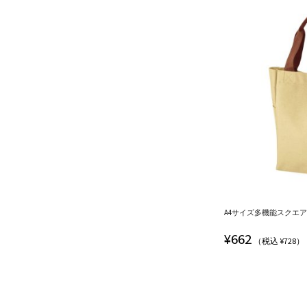
A4サイズ多機能スクエアトー
¥
662
（税込 ¥728）