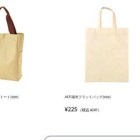
ト(tote)
A4不織布フラットバッグ(tote)
¥
225
（税込 ¥247）