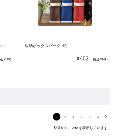
te)
収納ボックスバッグ(HS)
¥402
 ¥195）
（税込 ¥442）
1
2
3
4
5
6
結果の1～12/64を表示しています