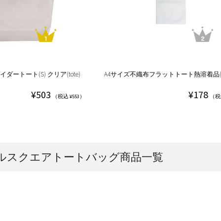
ートート(S) クリア(tote)
A4サイズ不織布フラットトート熱溶着品(to
¥503
¥178
（税込 ¥553）
（税込
ルスクエアトートバッグ商品一覧