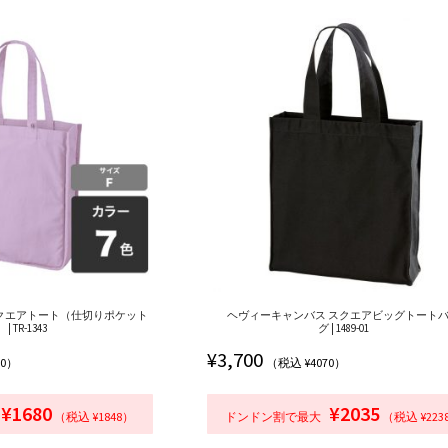
クエアトート（仕切りポケット
ヘヴィーキャンバス スクエアビッグトート
| TR-1343
グ | 1489-01
¥
3,700
80）
（税込 ¥4070）
¥1680
¥2035
（税込 ¥1848）
ドンドン割で最大
（税込 ¥223