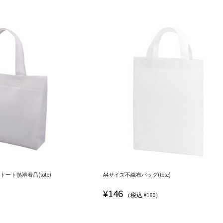
ート熱溶着品(tote)
A4サイズ不織布バッグ(tote)
¥
146
（税込 ¥160）