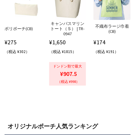
キャンバスマリン
不織布ラージ巾着
ポリポーチ(CB)
トート（Ｓ） | TR-
(CB)
0947
¥
275
¥
1,650
¥
174
（税込 ¥302）
（税込 ¥1815）
（税込 ¥191）
ドンドン割で最大
¥907.5
（税込 ¥998）
オリジナルポーチ人気ランキング