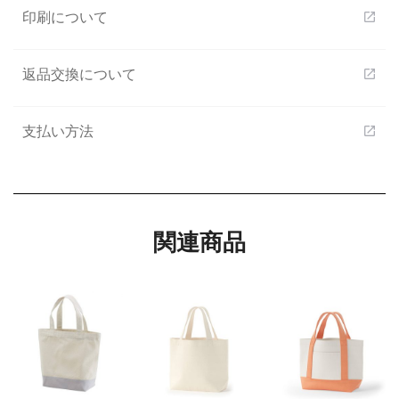
印刷について
open_in_new
返品交換について
open_in_new
支払い方法
open_in_new
関連商品