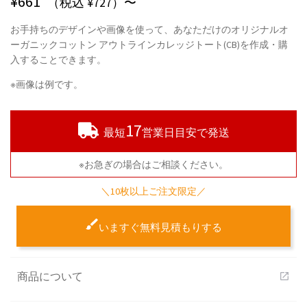
¥
661
（税込 ¥727）〜
お手持ちのデザインや画像を使って、あなただけのオリジナルオ
ーガニックコットン アウトラインカレッジトート(CB)を作成・購
入することできます。
※画像は例です。
17
最短
営業日目安で発送
※お急ぎの場合はご相談ください。
＼10枚以上ご注文限定／
いますぐ無料見積もりする
商品について
open_in_new