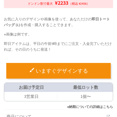
¥2233
ドンドン割で最大
（税込 ¥2456）
お気に入りのデザインや画像を使って、あなただけの
即日トート
バッグ (L)
を作成・購入することできます。
※画像は例です。
即日アイテムは、平日の午前9時までにご注文・入金完了いただけ
れば、その日のうちに発送！
いますぐデザインする
お届け予定日
最低ロット数
3営業日
1個〜
※納期についての詳細はこちら
商品について
open_in_new