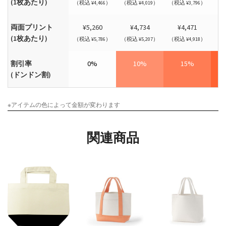
(1枚あたり)
（税込 ¥4,466）
（税込 ¥4,019）
（税込 ¥3,796）
（税
両面プリント
¥5,260
¥4,734
¥4,471
(1枚あたり)
（税込 ¥5,786）
（税込 ¥5,207）
（税込 ¥4,918）
（税
割引率
0%
10%
15%
(ドンドン割)
※アイテムの色によって金額が変わります
関連商品