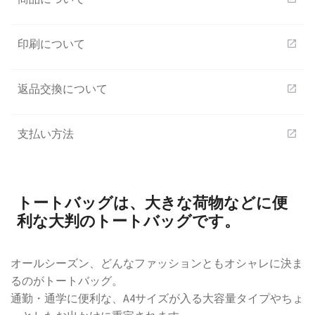
印刷について
open_in_new
返品交換について
open_in_new
支払い方法
open_in_new
トートバッグは、大きな荷物などに便
利な大判のトートバッグです。
オールシーズン、どんなファッションともオシャレに決ま
るのがトートバッグ。
通勤・通学に便利な、A4サイズが入る大容量タイプやちょ