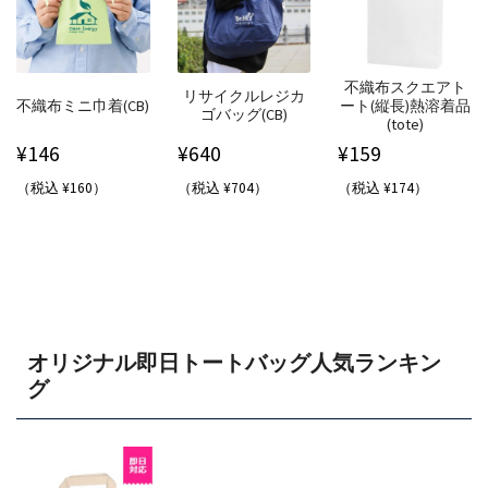
不織布スクエアト
リサイクルレジカ
不織布ミニ巾着(CB)
ート(縦長)熱溶着品
ゴバッグ(CB)
(tote)
¥
146
¥
640
¥
159
（税込 ¥160）
（税込 ¥704）
（税込 ¥174）
オリジナル即日トートバッグ人気ランキン
グ