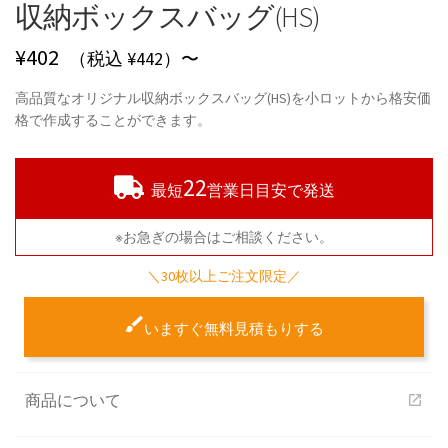
収納ボックスバッグ(HS)
¥
402
（税込 ¥442）〜
高品質なオリジナル収納ボックスバッグ(HS)を小ロットから格安価
格で作成することができます。
22
最短
営業日目安で発送
※お急ぎの場合はご相談ください。
＼30枚以上ご注文限定／
いますぐ無料見積もりする
商品について
open_in_new