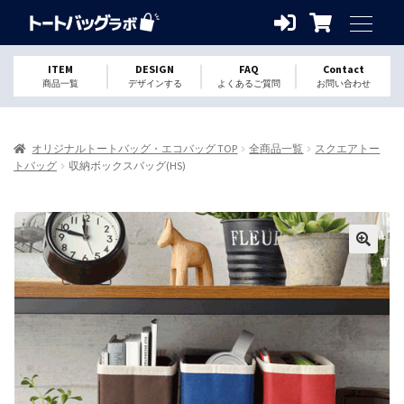
ITEM
DESIGN
FAQ
Contact
商品一覧
デザインする
よくあるご質問
お問い合わせ
オリジナルトートバッグ・エコバッグ TOP
全商品一覧
スクエアトー
トバッグ
収納ボックスバッグ(HS)
🔍