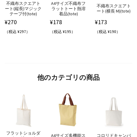
不織布スクエアト
A4サイズ不織布フ
不織布スクエアト
ート(縦長)マジック
ラットトート熱溶
ート(横長 M)(tote)
テープ付(tote)
着品(tote)
¥
270
¥
178
¥
173
（税込 ¥297）
（税込 ¥195）
（税込 ¥190）
他のカテゴリの商品
フラットショルダ
A4サイズ多機能ス
コロリドキャンバ