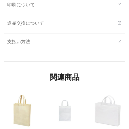
印刷について
open_in_new
返品交換について
open_in_new
支払い方法
open_in_new
関連商品