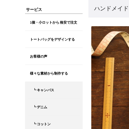
ハンドメイド
サービス
1個・小ロットから 格安で注文
トートバッグをデザインする
お客様の声
様々な素材から制作する
┗ キャンバス
┗ デニム
┗ コットン