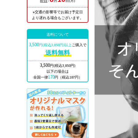
即日
:
月
日(月)
※交通の影響等でお届け予定日
より遅れる場合もございます。
送料について
3,500
円(税込3,850円)以上
ご購入で
送料無料
3,500
円(税込3,850円)
以下の場合は
170
全国一律
円（税込187円）