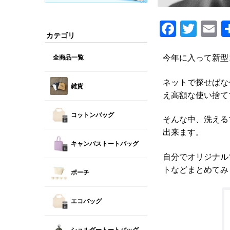
Fa
T
E
カテゴリ
ce
wi
b
tt
ai
今年に入って新型
全商品一覧
o
er
l
ネットで探せばな
雑貨
o
え高額な使い捨て
k
コットンバッグ
そんな中、洗える
出来ます。
キャンバストートバッグ
自分でオリジナル
トなどまとめてみ
ポーチ
エコバッグ
ショルダートートバッグ