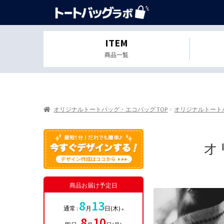
ITEM
商品一覧
オリジナルトートバッグ・エコバッグ TOP
オリジナルトート
オ
商品お届け予定日
8
13
通常 :
月
日(木)
※
8
10