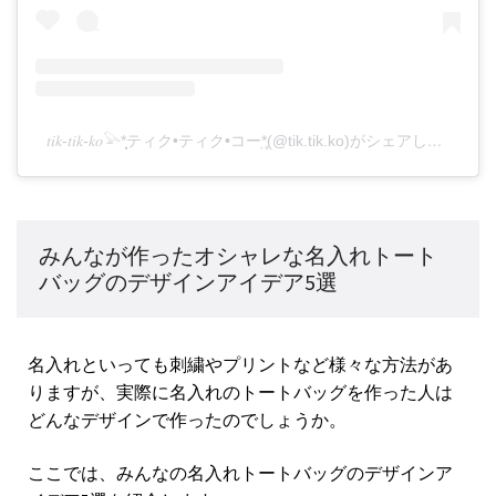
𝑡𝑖𝑘-𝑡𝑖𝑘-𝑘𝑜𓅪*̩̩͙ティク•ティク•コー*̣̣̥(@tik.tik.ko)がシェアした投稿
みんなが作ったオシャレな名入れトート
バッグのデザインアイデア5選
名入れといっても刺繍やプリントなど様々な方法があ
りますが、実際に名入れのトートバッグを作った人は
どんなデザインで作ったのでしょうか。
ここでは、みんなの名入れトートバッグのデザインア