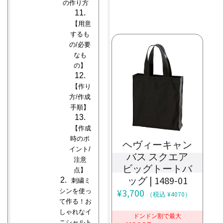
の作り方
【用意
するも
の/必要
なも
の】
【作り
方/作成
手順】
【作成
時のポ
ヘヴィーキャン
イント/
バス スクエア
注意
ビッグトートバ
点】
ッグ | 1489-01
刺繍ミ
シンを使っ
¥
3,700
（税込 ¥4070）
て作る！お
しゃれなイ
ドンドン割で最大
ニシャルト