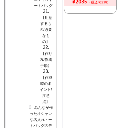
¥2035
（税込 ¥2238）
ートバッグ
【用意
するも
の/必要
なも
の】
【作り
方/作成
手順】
【作成
時のポ
イント/
注意
点】
みんなが作
ったオシャレ
な名入れトー
トバッグのデ