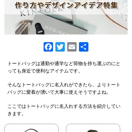
Fa
T
E
S
ce
wi
m
h
b
tt
ai
ar
トートバッグは通勤や通学など荷物を持ち運ぶのにと
っても身近で便利なアイテムです。
o
er
l
e
o
そんなトートバッグに名入れができたら、よりトート
k
バッグに愛着が湧いて大事に使えそうですよね。
ここではトートバッグに名入れする方法を紹介してい
きます。