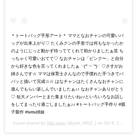
＊トートバッグ手形アート＊ ママとなおチャンの可愛いバ
ッグが出来上がり♡ たくみクンの手形では何もなかったか
のようにじっと動かず待っててくれて助かりましたぁ笑 ち
っちゃく可愛いおてて♡ なおチャンは「ピンク〜」と自分
から好きな色を言ってくれましたぁ╰(*´︶`*)╯♡さすがお
姉さんです☆ ママは保育士さんなので手慣れた手つきでパ
パッと描いて完成☆☆ はなチャンはたくさんなおチャンに
遊んでもらい楽しんでいましたぁ♪♪ なおチャンありがとう
♡ 短大メンバーとまた集まりたいね♪♪といろいろなお話し
をしてまったり過ごしましたぁ♪♪ #トートバッグ手作り #親
子製作 #tette姉妹
A post shared by
Yuki ueno
(@yuki_0602_) on
Oct 8, 2019 at 1:54am PDT