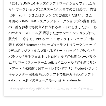
「2018 SUMMER キッズクラフトワークショップ」はこち
ら✨ ワークショップは10:00～17:00までの当日受付。 内容
はホームページまたはチラシにてご確認ください。 また、
今回のSUMMERキッズクラフトワークショップの講習作品
の一部をお家でも簡単🎵に作れるキットにしました(^-^)/ あ
べのキューズモール店 店頭またはオンラインショップにて
販売中！ 今すぐ、ABCクラフト オンラインショップ で検
索！ #2018 #summer #キッズ #クラフト #ワークショップ
#デコポッジフィルム #選べる #トートバッグ #プラバン #
パラソル #羊毛フェルト #トロピカル #貯金箱 #ハーバリウ
ム #サマー #スノードーム #diy #イニシャル #貯金箱 #サン
ドアート #水族館 #3dアートレジン #マリン #leduvレジン #
キャラクター #影絵 #abcクラフトで夏休み #abcクラフト
#abccraft #あべのキューズモール店 #handmade
A post shared by
ABCクラフト あべのキューズモール店
(@abc_c