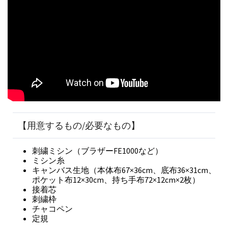
【用意するもの/必要なもの】
刺繍ミシン（ブラザーFE1000など）
ミシン糸
キャンバス生地（本体布67×36cm、底布36×31cm、
ポケット布12×30cm、持ち手布72×12cm×2枚）
接着芯
刺繍枠
チャコペン
定規