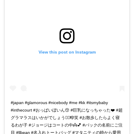
View this post on Instagram
#japan #glamorous #nicebody #me #kk #itsmybaby
#inthecourt #おっぱいぼいん😚 #巨乳になっちゃった❤️ #超
グラマラスはいかがでしょう🤹‍♂️🎼笑 #お散歩したらよく寝
るわが子 #ジョージはコートの中👼💕 #バックの名前にご注
目 #llbean #名入れトートバッグ #マタニティの時から愛用