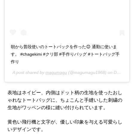
朝から普段使いのトートバックを作った😊 通勤に使いま
す。 #chagekimi #クリ部 #手作りバッグ #トートバッグ手
作り
A post shared by
magumagu
(@magumagu1968) on
Dec 14, 2019 at 8:18pm PST
表地はネイビー、内側はドット柄の生地を使ったおし
ゃれなトートバッグに、ちょこんと手縫いした刺繍の
生地がワッペンの様に縫い付けられています。
黄色い飛行機と文字が、優しい印象を与える可愛らし
いデザインです。