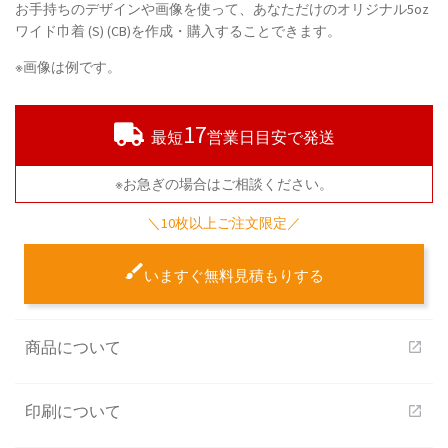
お手持ちのデザインや画像を使って、あなただけのオリジナル5oz
ワイド巾着 (S) (CB)を作成・購入することできます。
※画像は例です。
17
最短
営業日目安で発送
※お急ぎの場合はご相談ください。
＼10枚以上ご注文限定／
いますぐ無料見積もりする
商品について
open_in_new
印刷について
open_in_new