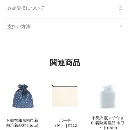
返品交換について
open_in_new
支払い方法
open_in_new
関連商品
不織布底マチ付き
不織布和風柄巾着
ポーチ
巾着熱溶着品 ホワ
熱溶着品柄2(tote)
（Ｍ） | IT112
イト(tote)