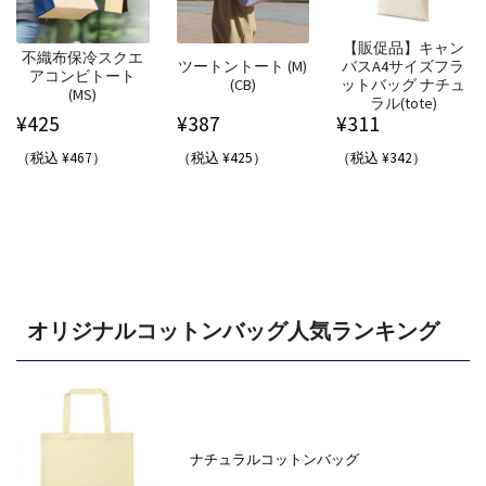
【販促品】キャン
不織布保冷スクエ
ツートントート (M)
バスA4サイズフラ
アコンビトート
(CB)
ットバッグ ナチュ
(MS)
ラル(tote)
¥
425
¥
387
¥
311
（税込 ¥467）
（税込 ¥425）
（税込 ¥342）
オリジナルコットンバッグ人気ランキング
ナチュラルコットンバッグ