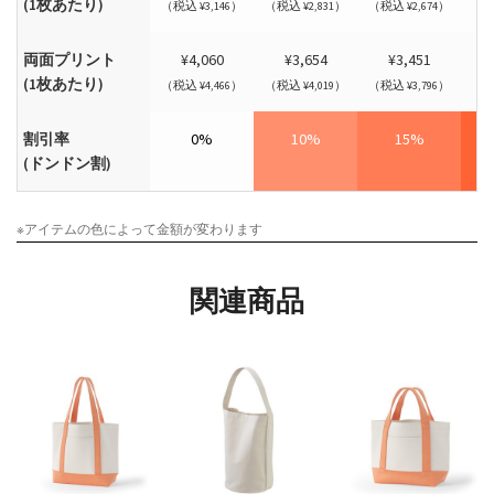
(1枚あたり)
（税込 ¥3,146）
（税込 ¥2,831）
（税込 ¥2,674）
（税
両面プリント
¥4,060
¥3,654
¥3,451
(1枚あたり)
（税込 ¥4,466）
（税込 ¥4,019）
（税込 ¥3,796）
（税
割引率
0%
10%
15%
(ドンドン割)
※アイテムの色によって金額が変わります
関連商品