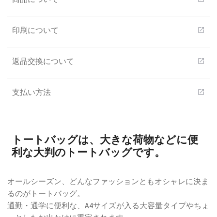
印刷について
open_in_new
返品交換について
open_in_new
支払い方法
open_in_new
トートバッグは、大きな荷物などに便
利な大判のトートバッグです。
オールシーズン、どんなファッションともオシャレに決ま
るのがトートバッグ。
通勤・通学に便利な、A4サイズが入る大容量タイプやちょ