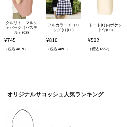
クルリト マルシ
フルカラーエコバ
トート(L) 内ポケッ
ェバッグ（パステ
ッグ (L) (CB)
ト付(CB)
ル）(CB)
¥
745
¥
810
¥
502
（税込 ¥819）
（税込 ¥891）
（税込 ¥552）
オリジナルサコッシュ人気ランキング