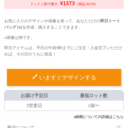
¥1573
ドンドン割で最大
（税込 ¥1730）
お気に入りのデザインや画像を使って、あなただけの
即日トート
バッグ (S)
を作成・購入することできます。
※画像は例です。
即日アイテムは、平日の午前9時までにご注文・入金完了いただけ
れば、その日のうちに発送！
いますぐデザインする
お届け予定日
最低ロット数
3営業日
1個〜
※納期についての詳細はこちら
商品について
open_in_new