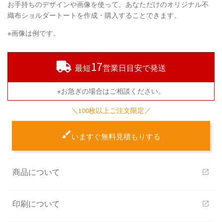
お手持ちのデザインや画像を使って、あなただけのオリジナル不
織布ショルダートートを作成・購入することできます。
※画像は例です。
17
最短
営業日目安で発送
※お急ぎの場合はご相談ください。
＼100枚以上ご注文限定／
いますぐ無料見積もりする
商品について
open_in_new
印刷について
open_in_new