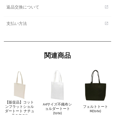
返品交換について
open_in_new
支払い方法
open_in_new
関連商品
【販促品】コット
A4サイズ不織布シ
ンフラットショル
フェルトトート
ョルダートート
ダートート ナチュ
M(tote)
(tote)