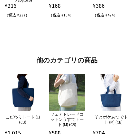
ラル(tote)
¥
216
¥
168
¥
386
（税込 ¥237）
（税込 ¥184）
（税込 ¥424）
他のカテゴリの商品
フェアトレードコ
こだわりトート (L)
そとポケあつでト
ットンうすでトー
(CB)
ート (M) (CB)
ト (M) (CB)
¥
1,015
¥
588
¥
704