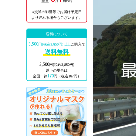
即日
:
月
日(金)
※交通の影響等でお届け予定日
より遅れる場合もございます。
送料について
3,500
円(税込3,850円)以上
ご購入で
送料無料
3,500
円(税込3,850円)
以下の場合は
170
全国一律
円（税込187円）