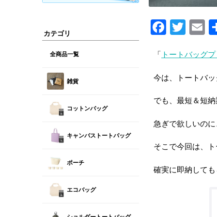
Fa
T
E
カテゴリ
ce
wi
b
tt
ai
「
トートバッグプ
全商品一覧
o
er
l
今は、トートバッ
雑貨
o
k
でも、最短＆短納
コットンバッグ
急ぎで欲しいのに
キャンバストートバッグ
そこで今回は、ト
ポーチ
確実に即納しても
エコバッグ
ショルダートートバッグ