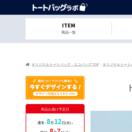
ITEM
商品一覧
オリジナルトートバッグ・エコバッグ TOP
オリジナルトート
商品お届け予定日
8
12
通常 :
月
日(水)
※
8
7