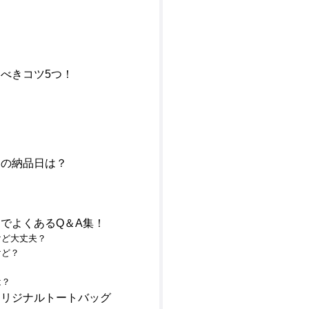
べきコツ5つ！
トの納品日は？
でよくあるQ＆A集！
けど大丈夫？
けど？
は？
オリジナルトートバッグ