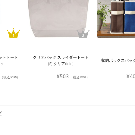
ットトート
クリアバッグ スライダートート
収納ボックスバッグ(
e)
(S) クリア(tote)
¥503
¥4
（税込 ¥195）
（税込 ¥553）
グ