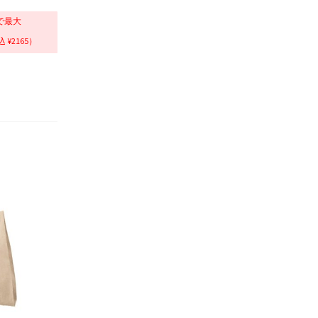
で最大
 ¥2165）