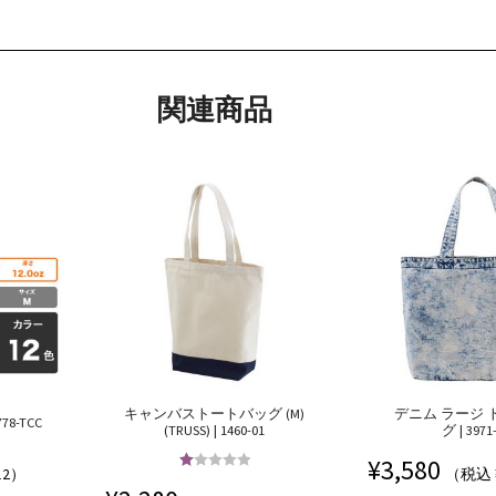
関連商品
キャンバストートバッグ (M)
デニム ラージ 
8-TCC
(TRUSS) | 1460-01
グ | 3971
¥
3,580
12）
（税込 
5段階中
5.00