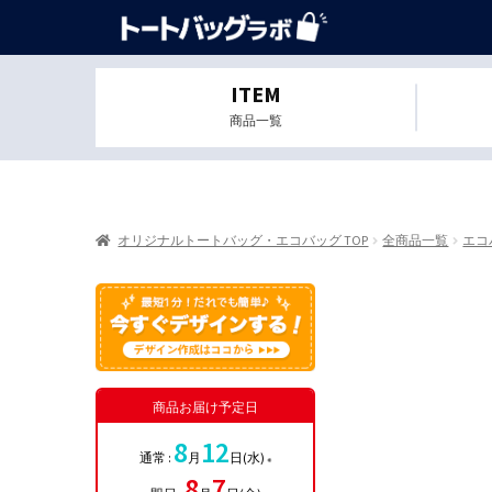
ITEM
商品一覧
オリジナルトートバッグ・エコバッグ TOP
全商品一覧
エコ
商品お届け予定日
8
12
通常 :
月
日(水)
※
8
7