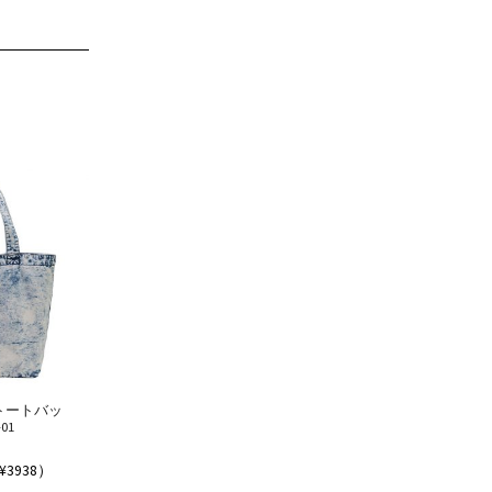
トートバッ
-01
¥3938）