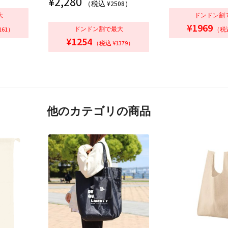
¥
2,280
の評価
（税込 ¥2508）
大
ドンドン割
¥1969
ドンドン割で最大
161）
（税込
¥1254
（税込 ¥1379）
他のカテゴリの商品