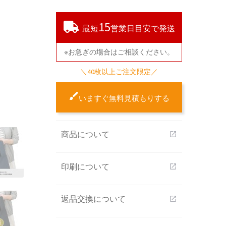
15
最短
営業日目安で発送
※お急ぎの場合はご相談ください。
＼40枚以上ご注文限定／
いますぐ無料見積もりする
商品について
open_in_new
印刷について
open_in_new
返品交換について
open_in_new