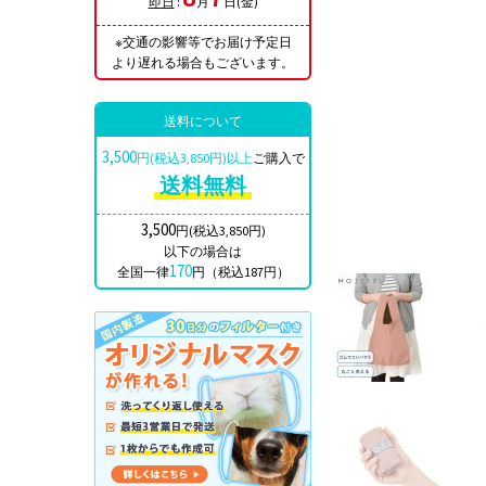
即日
:
月
日(金)
※交通の影響等でお届け予定日
より遅れる場合もございます。
送料について
3,500
円(税込3,850円)以上
ご購入で
送料無料
3,500
円(税込3,850円)
以下の場合は
170
全国一律
円（税込187円）