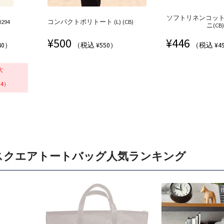
ソフトリネンコッ
294
コンパクトポリトート (L) (CB)
ニ(CB)
¥
500
¥
446
40）
（税込 ¥550）
（税込 ¥4
大
24）
スクエアトートバッグ人気ランキング