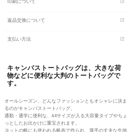
印刷について
open_in_new
返品交換について
open_in_new
支払い方法
open_in_new
キャンバストートバッグは、大きな荷
物などに便利な大判のトートバッグで
す。
オールシーズン、どんなファッションともオシャレに決ま
るのがキャンバストートバッグ。
通勤・通学に便利な、A4サイズが入る大容量タイプやちょ
っとしたお出かけに重宝されます。
ヨットの帆にも使われる帆布で作られ、厚手の丈夫な生地