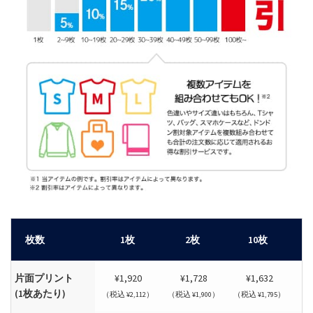
枚数
1枚
2枚
10枚
片面プリント
¥1,920
¥1,728
¥1,632
(1枚あたり)
（税込 ¥2,112）
（税込 ¥1,900）
（税込 ¥1,795）
（税