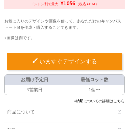
¥1056
ドンドン割で最大
（税込 ¥1161）
お気に入りのデザインや画像を使って、あなただけの
キャンバス
トート M
を作成・購入することできます。
※画像は例です。
いますぐデザインする
お届け予定日
最低ロット数
3営業日
1個〜
※納期についての詳細はこちら
商品について
open_in_new