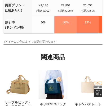
両面プリント
¥3,120
¥2,808
¥2,652
(1枚あたり)
（税込 ¥3,432）
（税込 ¥3,088）
（税込 ¥2,917）
（税
割引率
0%
10%
15%
(ドンドン割)
※アイテムの色によって金額が変わります
関連商品
サーブルビッグ・
ポリBENTOバック
キャンバストート