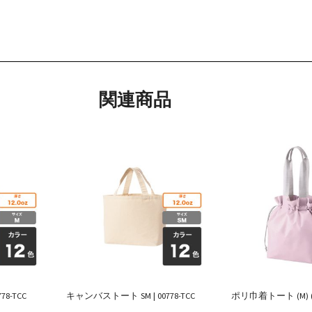
関連商品
8-TCC
キャンバストート SM | 00778-TCC
ポリ巾着トート (M) (