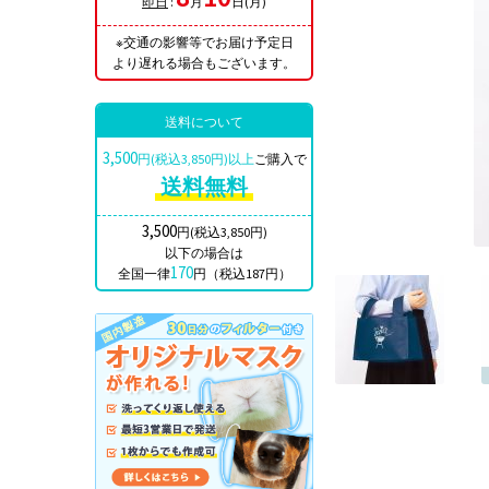
即日
:
月
日(月)
※交通の影響等でお届け予定日
より遅れる場合もございます。
送料について
3,500
円(税込3,850円)以上
ご購入で
送料無料
3,500
円(税込3,850円)
以下の場合は
170
全国一律
円（税込187円）