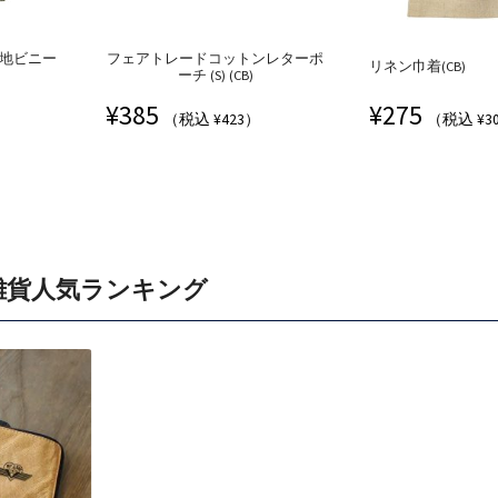
裏地ビニー
フェアトレードコットンレターポ
リネン巾着(CB)
ーチ (S) (CB)
¥
385
¥
275
（税込 ¥423）
（税込 ¥3
雑貨人気ランキング