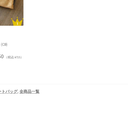
CB)
50
（税込 ¥715）
ートバッグ
,
全商品一覧