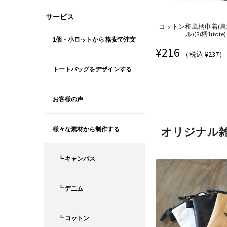
サービス
コットン和風柄巾着(
ル)(S)柄1(tote)
1個・小ロットから 格安で注文
¥
216
（税込 ¥237）
トートバッグをデザインする
お客様の声
オリジナル
様々な素材から制作する
┗ キャンバス
┗ デニム
┗ コットン