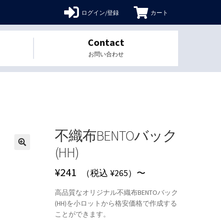
ログイン/登録
カート
Contact
お問い合わせ
不織布BENTOバック
(HH)
🔍
¥
241
（税込 ¥265）〜
高品質なオリジナル不織布BENTOバック
(HH)を小ロットから格安価格で作成する
ことができます。