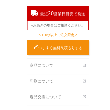
20
最短
営業日目安で発送
※お急ぎの場合はご相談ください。
＼100枚以上ご注文限定／
いますぐ無料見積もりする
商品について
open_in_new
印刷について
open_in_new
返品交換について
open_in_new