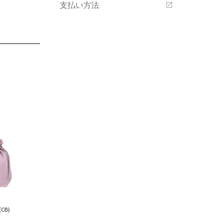
支払い方法
open_in_new
CB)