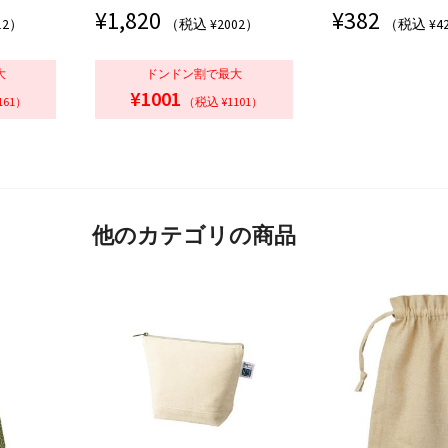
¥
1,820
¥
382
12）
（税込 ¥2002）
（税込 ¥4
大
ドンドン割で最大
¥1001
161）
（税込 ¥1101）
他のカテゴリの商品