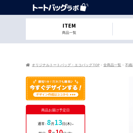
ITEM
商品一覧
オリジナルトートバッグ・エコバッグ TOP
全商品一覧
不織
商品お届け予定日
8
13
通常 :
月
日(木)
※
8
10