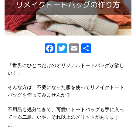
Fa
T
E
S
ce
wi
m
h
b
tt
ai
ar
「世界にひとつだけのオリジナルトートバッグが欲し
い！」
o
er
l
e
o
そんな方は、不要になった服を使ってリメイクトート
k
バッグを作ってみませんか？
不用品も処分できて、可愛いトートバッグも手に入っ
て一石二鳥。いや、それ以上のメリットがあります
よ。