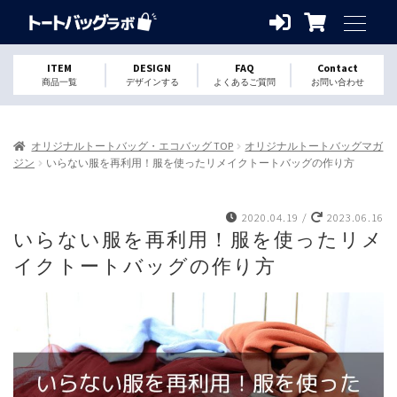
ITEM
DESIGN
FAQ
Contact
商品一覧
デザインする
よくあるご質問
お問い合わせ
オリジナルトートバッグ・エコバッグ TOP
オリジナルトートバッグマガ
ジン
いらない服を再利用！服を使ったリメイクトートバッグの作り方
2020.04.19
/
2023.06.16
いらない服を再利用！服を使ったリメ
イクトートバッグの作り方