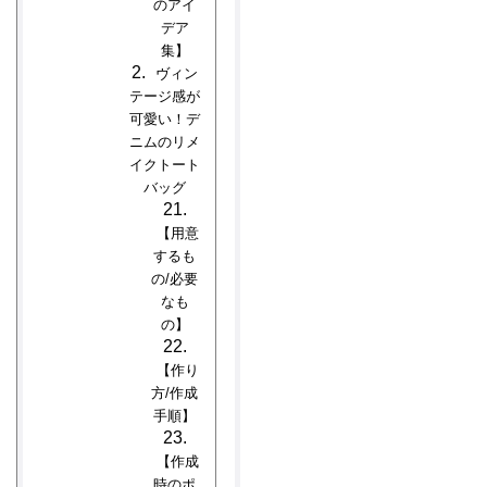
のアイ
デア
集】
ヴィン
テージ感が
可愛い！デ
ニムのリメ
イクトート
バッグ
【用意
するも
の/必要
なも
の】
【作り
方/作成
手順】
【作成
時のポ