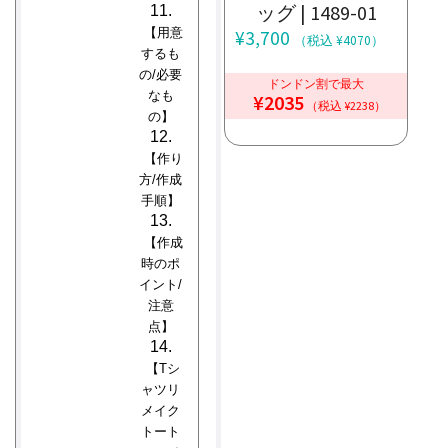
ッグ | 1489-01
【用意
¥
3,700
（税込 ¥4070）
するも
の/必要
ドンドン割で最大
なも
¥2035
（税込 ¥2238）
の】
【作り
方/作成
手順】
【作成
時のポ
イント/
注意
点】
【Tシ
ャツリ
メイク
トート