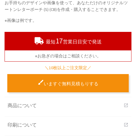
お手持ちのデザインや画像を使って、あなただけのオリジナルツ
ートンレターポーチ (S) (CB)を作成・購入することできます。
※画像は例です。
17
最短
営業日目安で発送
※お急ぎの場合はご相談ください。
＼10枚以上ご注文限定／
いますぐ無料見積もりする
商品について
open_in_new
印刷について
open_in_new