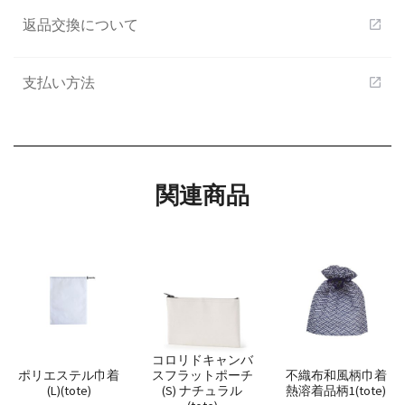
返品交換について
open_in_new
支払い方法
open_in_new
関連商品
コロリドキャンバ
ポリエステル巾着
スフラットポーチ
不織布和風柄巾着
(L)(tote)
(S) ナチュラル
熱溶着品柄1(tote)