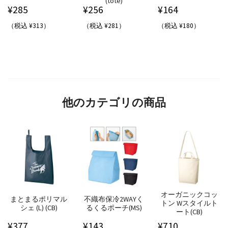
(tote)
¥
285
¥
256
¥
164
（税込 ¥313）
（税込 ¥281）
（税込 ¥180）
他のカテゴリの商品
オーガニックコッ
まとまるポリマル
不織布保冷2WAYく
トン Wスタイルト
シェ (L) (CB)
るくるポーチ(MS)
ート(CB)
¥
377
¥
143
¥
710