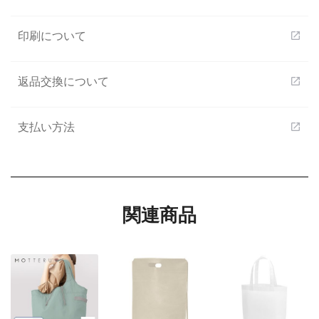
印刷について
open_in_new
返品交換について
open_in_new
支払い方法
open_in_new
関連商品