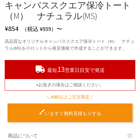
キャンバススクエア保冷トート
（M） ナチュラル(MS)
¥
854
（税込 ¥939）〜
高品質なオリジナルキャンバススクエア保冷トート（M） ナチュ
ラル(MS)を小ロットから格安価格で作成することができます。
13
最短
営業日目安で発送
※お急ぎの場合はご相談ください。
＼40枚以上ご注文限定／
いますぐ無料見積もりする
商品について
open_in_new