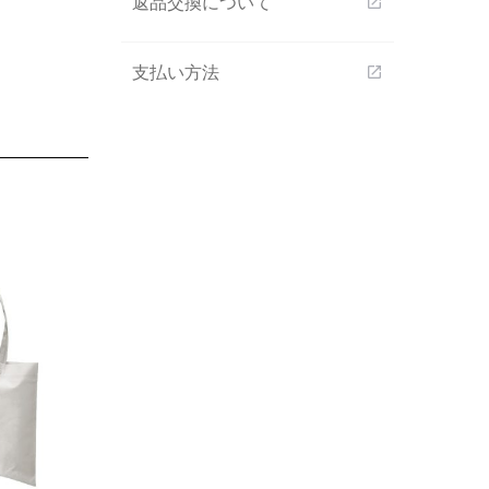
返品交換について
open_in_new
支払い方法
open_in_new