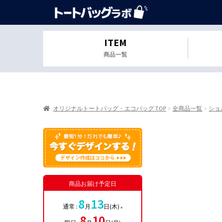
ITEM
商品一覧
オリジナルトートバッグ・エコバッグ TOP
全商品一覧
ショ
商品お届け予定日
8
13
通常 :
月
日(木)
※
8
10