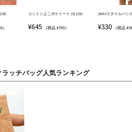
CB)
コットンよこポケトート (S) (CB)
2WAYスタイルバッグ(
¥
645
¥
330
00）
（税込 ¥709）
（税込 ¥3
クラッチバッグ人気ランキング