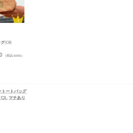
(CB)
0
（税込 ¥1056）
ートートバッグ
バス
,
マチあり