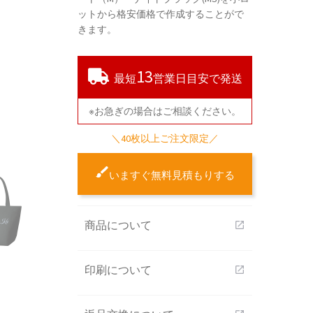
ットから格安価格で作成することがで
きます。
13
最短
営業日目安で発送
※お急ぎの場合はご相談ください。
＼40枚以上ご注文限定／
いますぐ無料見積もりする
商品について
open_in_new
印刷について
open_in_new