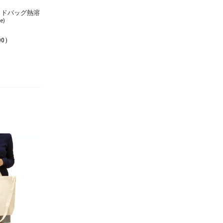
イドバッグ熱溶
e)
00）