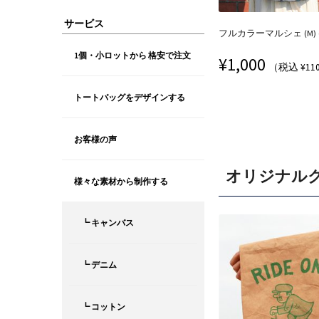
サービス
フルカラーマルシェ (M) (
1個・小ロットから 格安で注文
¥
1,000
（税込 ¥11
トートバッグをデザインする
お客様の声
オリジナル
様々な素材から制作する
┗ キャンバス
┗ デニム
┗ コットン