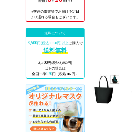
即日
:
月
日(月)
※交通の影響等でお届け予定日
より遅れる場合もございます。
送料について
3,500
円(税込3,850円)以上
ご購入で
送料無料
3,500
円(税込3,850円)
以下の場合は
170
全国一律
円（税込187円）