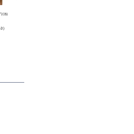
CB)
63）