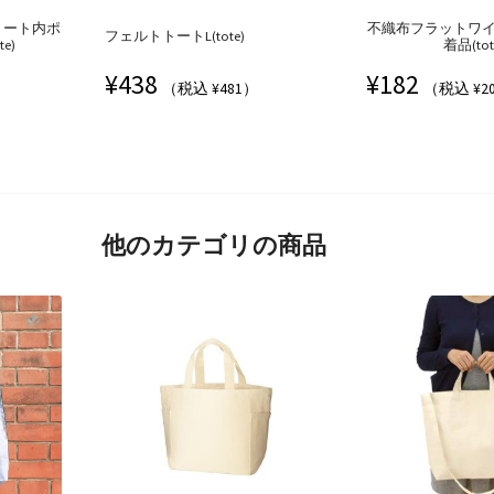
トート内ポ
不織布フラットワ
フェルトトートL(tote)
e)
着品(tot
¥
438
¥
182
（税込 ¥481）
（税込 ¥2
他のカテゴリの商品