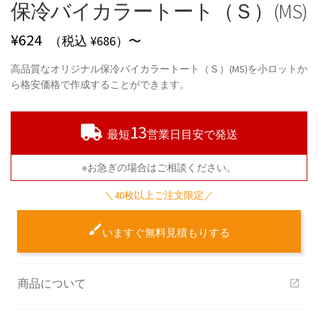
保冷バイカラートート（Ｓ）(MS)
¥
624
（税込 ¥686）〜
高品質なオリジナル保冷バイカラートート（Ｓ）(MS)を小ロットか
ら格安価格で作成することができます。
13
最短
営業日目安で発送
※お急ぎの場合はご相談ください。
＼40枚以上ご注文限定／
いますぐ無料見積もりする
商品について
open_in_new