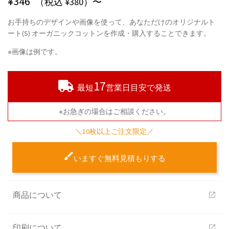
¥
346
（税込 ¥380）〜
お手持ちのデザインや画像を使って、あなただけのオリジナルト
ート(S) オーガニックコットンを作成・購入することできます。
※画像は例です。
17
最短
営業日目安で発送
※お急ぎの場合はご相談ください。
＼10枚以上ご注文限定／
いますぐ無料見積もりする
商品について
open_in_new
印刷について
open_in_new