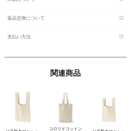
返品交換について
open_in_new
支払い方法
open_in_new
関連商品
コロリドコットン