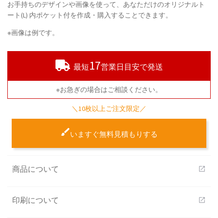
お手持ちのデザインや画像を使って、あなただけのオリジナルト
ート(L) 内ポケット付を作成・購入することできます。
※画像は例です。
17
最短
営業日目安で発送
※お急ぎの場合はご相談ください。
＼10枚以上ご注文限定／
いますぐ無料見積もりする
商品について
open_in_new
印刷について
open_in_new