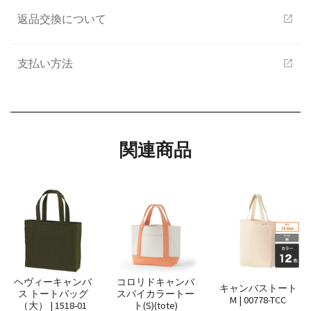
返品交換について
open_in_new
支払い方法
open_in_new
関連商品
ヘヴィーキャンバ
コロリドキャンバ
キャンバストート
ス トートバッグ
スバイカラートー
M | 00778-TCC
（大） | 1518-01
ト(S)(tote)