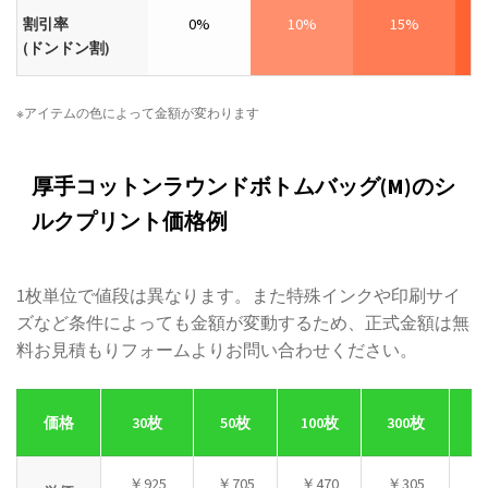
割引率
0%
10%
15%
(ドンドン割)
※アイテムの色によって金額が変わります
厚手コットンラウンドボトムバッグ(M)のシ
ルクプリント価格例
1枚単位で値段は異なります。また特殊インクや印刷サイ
ズなど条件によっても金額が変動するため、正式金額は無
料お見積もりフォームよりお問い合わせください。
価格
30枚
50枚
100枚
300枚
5
￥925
￥705
￥470
￥305
￥