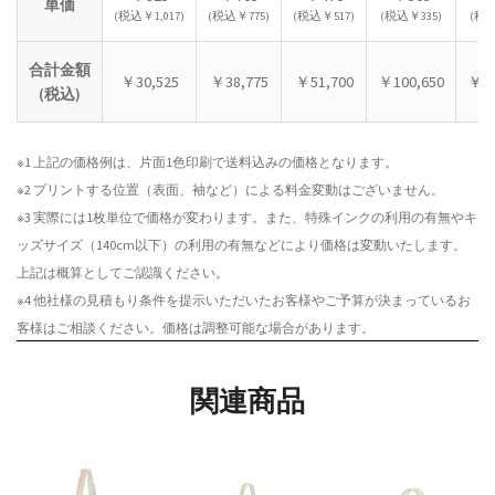
単価
(税込￥1,017)
(税込￥775)
(税込￥517)
(税込￥335)
(税込
合計金額
￥30,525
￥38,775
￥51,700
￥100,650
￥15
(税込)
※1 上記の価格例は、片面1色印刷で送料込みの価格となります。
※2 プリントする位置（表面、袖など）による料金変動はございません。
※3 実際には1枚単位で価格が変わります。また、特殊インクの利用の有無やキ
ッズサイズ（140cm以下）の利用の有無などにより価格は変動いたします。
上記は概算としてご認識ください。
※4 他社様の見積もり条件を提示いただいたお客様やご予算が決まっているお
客様はご相談ください。価格は調整可能な場合があります。
関連商品