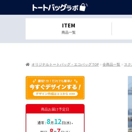
ITEM
商品一覧
オリジナルトートバッグ・エコバッグ TOP
全商品一覧
スク
商品お届け予定日
8
12
通常 :
月
日(水)
※
8
7