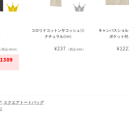
コロリドコットンサコッシュ(S)
キャンバスショル
ュ
ナチュラル(tote)
ポケット付き(
¥237
¥122
（税込 ¥2618）
（税込 ¥260）
1309
）
グ
,
スクエアトートバッグ
り