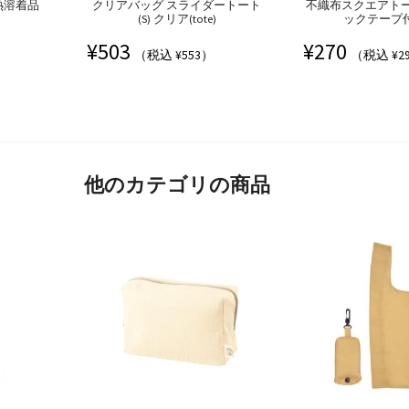
熱溶着品
クリアバッグ スライダートート
不織布スクエアトー
(S) クリア(tote)
ックテープ付(
¥
503
¥
270
（税込 ¥553）
（税込 ¥2
他のカテゴリの商品