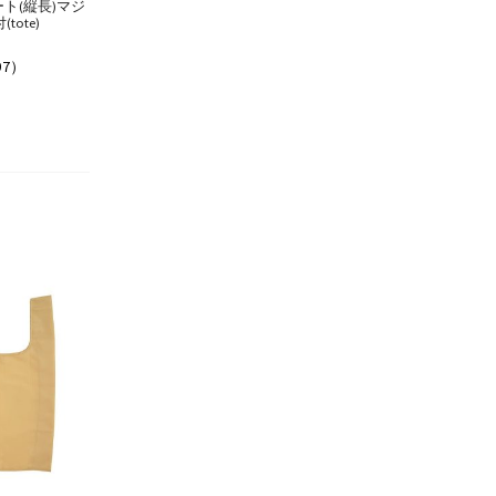
ト(縦長)マジ
tote)
97）