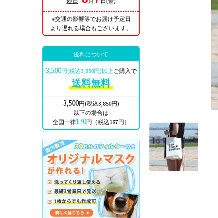
即日
:
月
日(金)
※交通の影響等でお届け予定日
より遅れる場合もございます。
送料について
3,500
円(税込3,850円)以上
ご購入で
送料無料
3,500
円(税込3,850円)
以下の場合は
170
全国一律
円（税込187円）