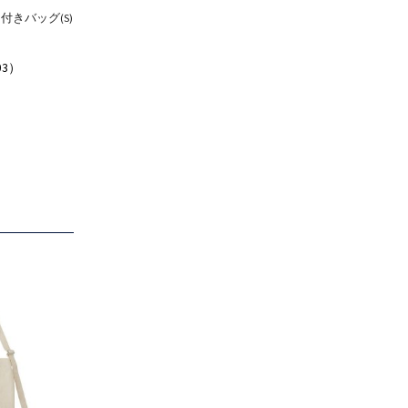
きバッグ(S)
03）