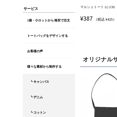
マルシェトート (L) (CB)
サービス
¥
387
（税込 ¥425）
1個・小ロットから 格安で注文
トートバッグをデザインする
お客様の声
オリジナル
様々な素材から制作する
┗ キャンバス
┗ デニム
┗ コットン