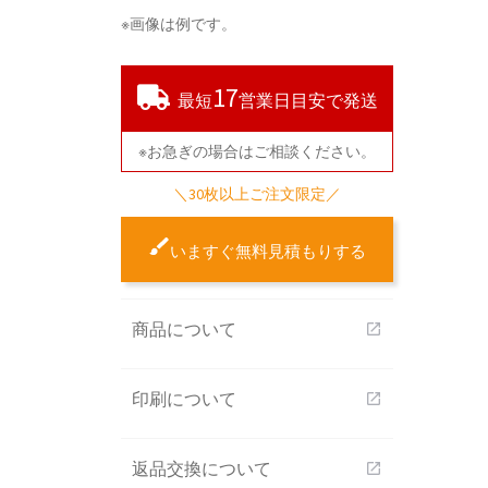
※画像は例です。
17
最短
営業日目安で発送
※お急ぎの場合はご相談ください。
＼30枚以上ご注文限定／
いますぐ無料見積もりする
商品について
open_in_new
印刷について
open_in_new
返品交換について
open_in_new