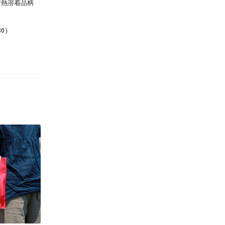
着熱溶着品柄
)
80）