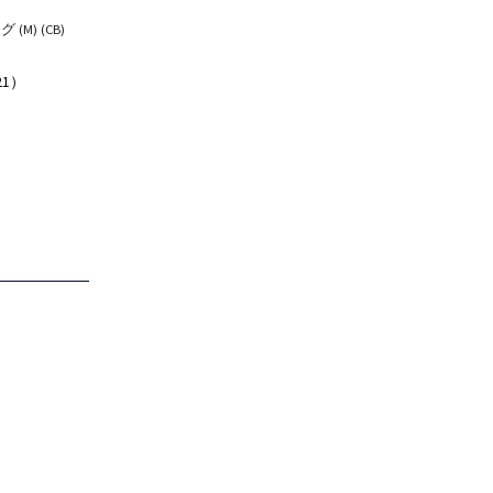
M) (CB)
21）