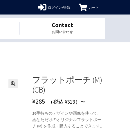
ログイン/登録
カート
Contact
お問い合わせ
フラットポーチ (M)
(CB)
🔍
¥
285
（税込 ¥313）〜
お手持ちのデザインや画像を使って、
あなただけのオリジナルフラットポー
チ (M) を作成・購入することできます。