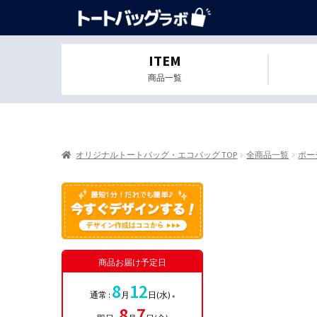
ITEM
商品一覧
オリジナルトートバッグ・エコバッグ TOP
全商品一覧
ポー
商品お届け予定日
8
12
通常 :
月
日(水)
※
8
7