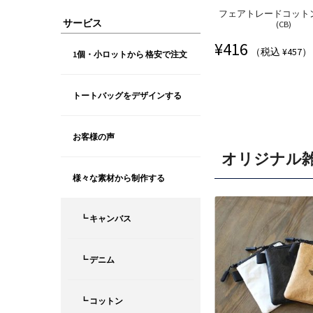
フェアトレードコットン巾
サービス
(CB)
¥
416
（税込 ¥457）
1個・小ロットから 格安で注文
トートバッグをデザインする
お客様の声
オリジナル
様々な素材から制作する
┗ キャンバス
┗ デニム
┗ コットン