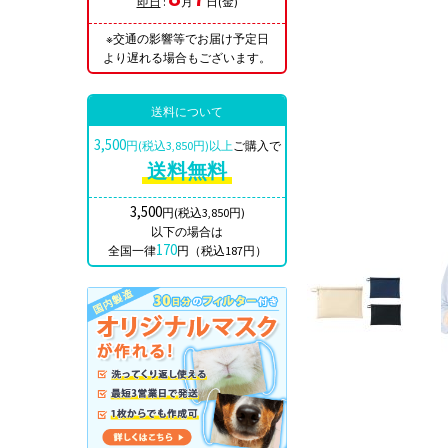
即日
:
月
日(金)
※交通の影響等でお届け予定日
より遅れる場合もございます。
送料について
3,500
円(税込3,850円)以上
ご購入で
送料無料
3,500
円(税込3,850円)
以下の場合は
170
全国一律
円（税込187円）