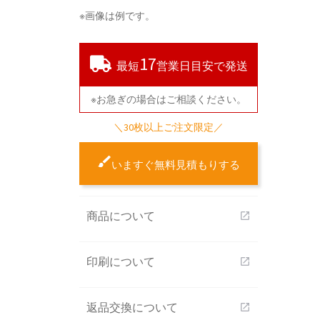
※画像は例です。
17
最短
営業日目安で発送
※お急ぎの場合はご相談ください。
＼30枚以上ご注文限定／
いますぐ無料見積もりする
商品について
open_in_new
印刷について
open_in_new
返品交換について
open_in_new