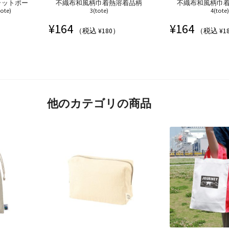
ラットポー
不織布和風柄巾着熱溶着品柄
不織布和風柄巾
te)
3(tote)
4(tote
¥
164
¥
164
（税込 ¥180）
（税込 ¥1
他のカテゴリの商品