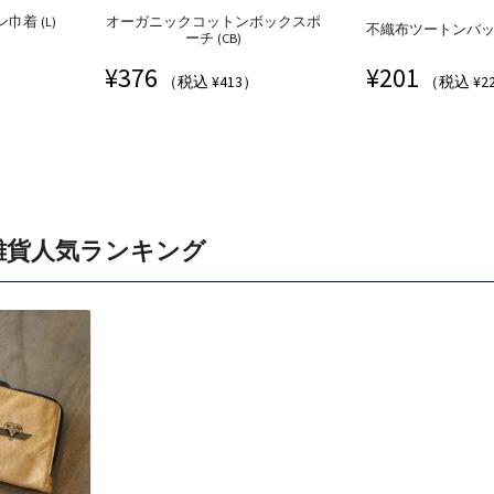
着 (L)
オーガニックコットンボックスポ
不織布ツートンバッグ (
ーチ (CB)
¥
376
¥
201
（税込 ¥413）
（税込 ¥2
雑貨人気ランキング