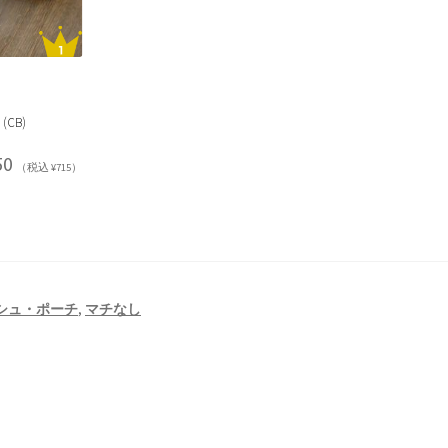
CB)
50
（税込 ¥715）
シュ・ポーチ
,
マチなし