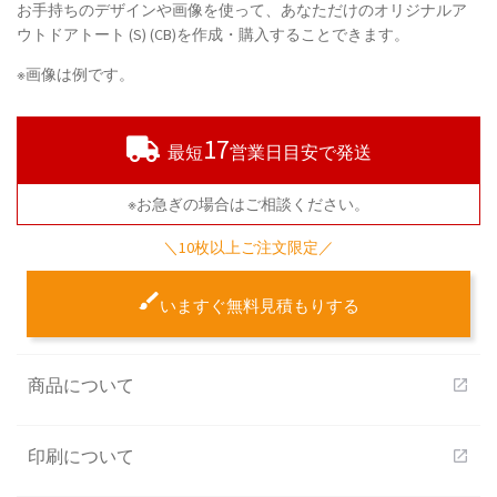
お手持ちのデザインや画像を使って、あなただけのオリジナルア
ウトドアトート (S) (CB)を作成・購入することできます。
※画像は例です。
17
最短
営業日目安で発送
※お急ぎの場合はご相談ください。
＼10枚以上ご注文限定／
いますぐ無料見積もりする
商品について
open_in_new
印刷について
open_in_new