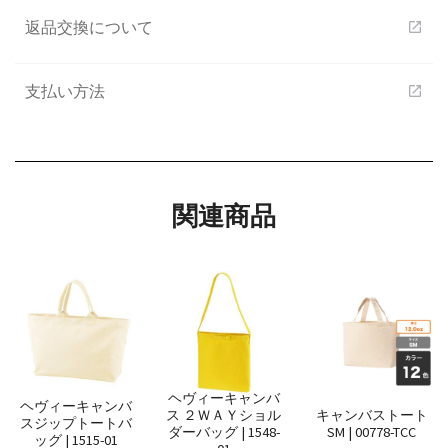
返品交換について
open_in_new
支払い方法
open_in_new
関連商品
ヘヴィーキャンバ
ヘヴィーキャンバ
ス ２ＷＡＹショル
キャンバストート
スジップトートバ
ダーバッグ | 1548-
SM | 00778-TCC
ッグ | 1515-01