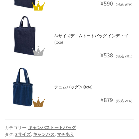
¥590
（税込 ¥649）
A4サイズデニムトートバッグ インディゴ
(tote)
¥538
（税込 ¥591）
デニムバッグ(M)(tote)
¥879
（税込 ¥966）
カテゴリー:
キャンバストートバッグ
タグ:
Sサイズ
,
キャンバス
,
マチあり