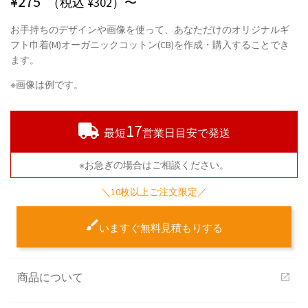
¥
275
（税込 ¥302）〜
お手持ちのデザインや画像を使って、あなただけのオリジナルギ
フト巾着(M)オーガニックコットン(CB)を作成・購入することでき
ます。
※画像は例です。
17
最短
営業日目安で発送
※お急ぎの場合はご相談ください。
＼10枚以上ご注文限定／
いますぐ無料見積もりする
商品について
open_in_new