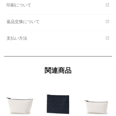
印刷について
open_in_new
返品交換について
open_in_new
支払い方法
open_in_new
関連商品