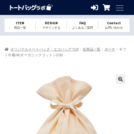
ITEM
DESIGN
FAQ
Contact
商品一覧
デザインする
よくあるご質問
お問い合わせ
オリジナルトートバッグ・エコバッグ TOP
全商品一覧
ポーチ
ギフ
ト巾着(M)オーガニックコットン(CB)
🔍