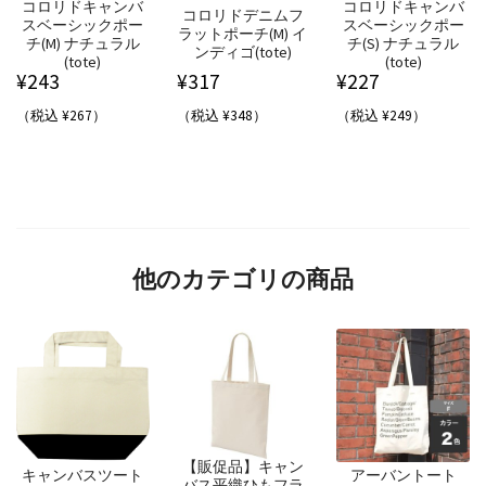
コロリドキャンバ
コロリドキャンバ
コロリドデニムフ
スベーシックポー
スベーシックポー
ラットポーチ(M) イ
チ(M) ナチュラル
チ(S) ナチュラル
ンディゴ(tote)
(tote)
(tote)
¥
243
¥
317
¥
227
（税込 ¥267）
（税込 ¥348）
（税込 ¥249）
他のカテゴリの商品
【販促品】キャン
キャンバスツート
アーバントート
バス平織ひもフラ