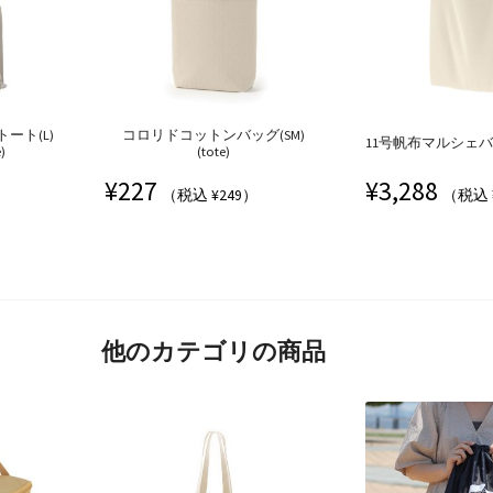
ート(L)
コロリドコットンバッグ(SM)
11号帆布マルシェバッグ
)
(tote)
¥
227
¥
3,288
（税込 ¥249）
（税込 
他のカテゴリの商品