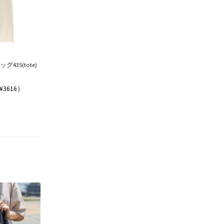
435(tote)
¥3616）