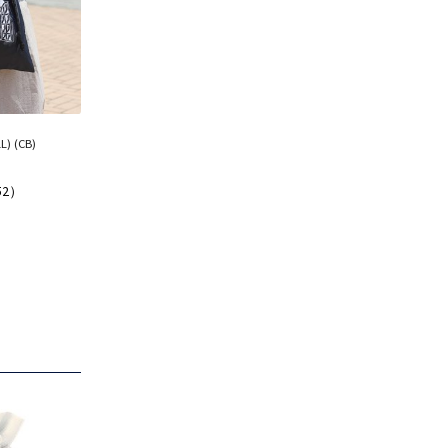
 (CB)
52）