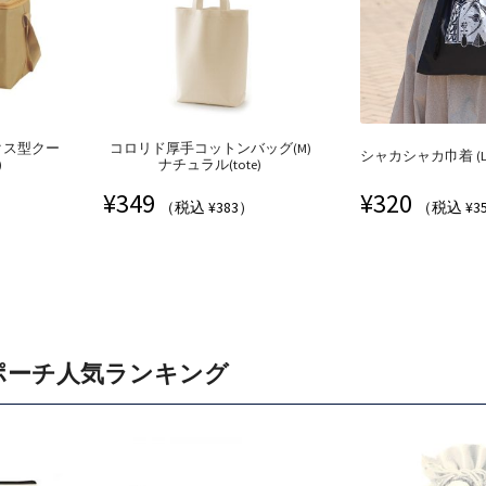
クス型クー
コロリド厚手コットンバッグ(M)
シャカシャカ巾着 (LL)
)
ナチュラル(tote)
¥
349
¥
320
（税込 ¥383）
（税込 ¥3
ポーチ人気ランキング