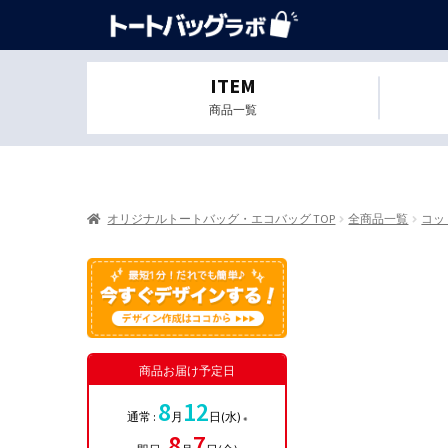
ITEM
商品一覧
オリジナルトートバッグ・エコバッグ TOP
全商品一覧
コッ
商品お届け予定日
8
12
通常 :
月
日(水)
※
8
7