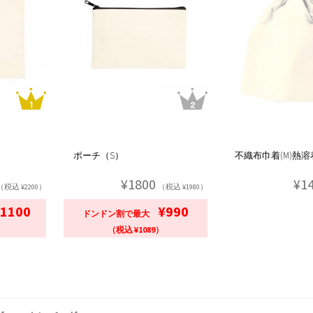
ポーチ（S）
不織布巾着(M)熱溶着品
¥1800
¥1
（税込 ¥2200）
（税込 ¥1980）
1100
¥990
ドンドン割で最大
）
（税込 ¥1089）