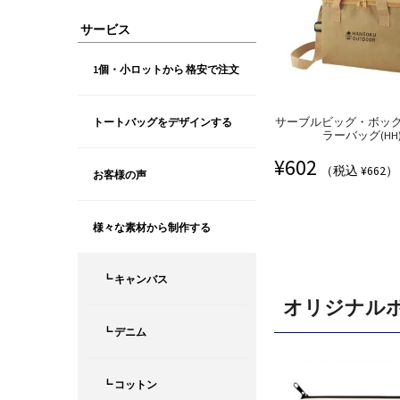
サービス
1個・小ロットから 格安で注文
トートバッグをデザインする
サーブルビッグ・ボッ
ラーバッグ(HH
¥
602
（税込 ¥662）
お客様の声
様々な素材から制作する
┗ キャンバス
オリジナル
┗ デニム
┗ コットン