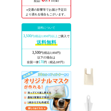
即日
:
月
日(金)
※交通の影響等でお届け予定日
より遅れる場合もございます。
送料について
3,500
円(税込3,850円)以上
ご購入で
送料無料
3,500
円(税込3,850円)
以下の場合は
170
全国一律
円（税込187円）