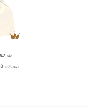
(tote)
48
（税込 ¥162）