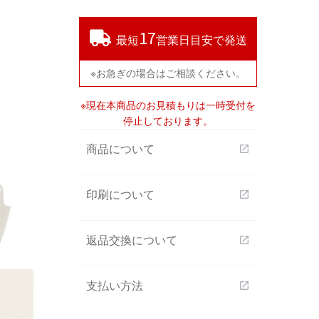
17
最短
営業日目安で発送
※お急ぎの場合はご相談ください。
※現在本商品のお見積もりは一時受付を
停止しております。
商品について
open_in_new
印刷について
open_in_new
返品交換について
open_in_new
支払い方法
open_in_new