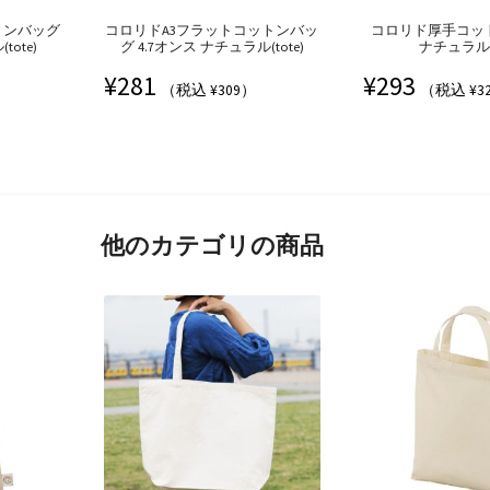
トンバッグ
コロリドA3フラットコットンバッ
コロリド厚手コット
ote)
グ 4.7オンス ナチュラル(tote)
ナチュラル(t
¥
281
¥
293
（税込 ¥309）
（税込 ¥3
他のカテゴリの商品