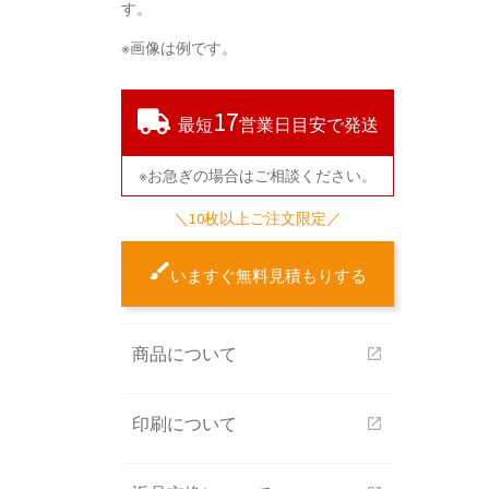
す。
※画像は例です。
17
最短
営業日目安で発送
※お急ぎの場合はご相談ください。
＼10枚以上ご注文限定／
いますぐ無料見積もりする
商品について
open_in_new
印刷について
open_in_new