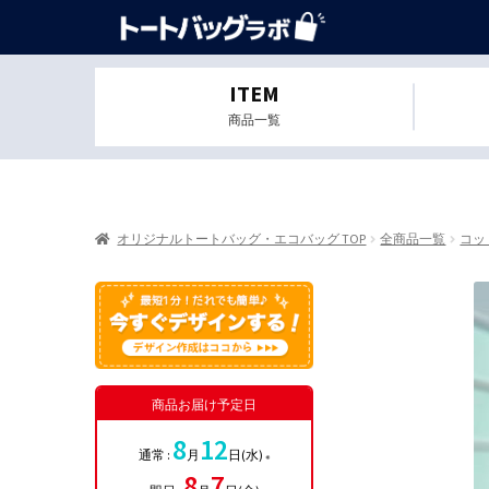
ITEM
商品一覧
オリジナルトートバッグ・エコバッグ TOP
全商品一覧
コッ
商品お届け予定日
8
12
通常 :
月
日(水)
※
8
7