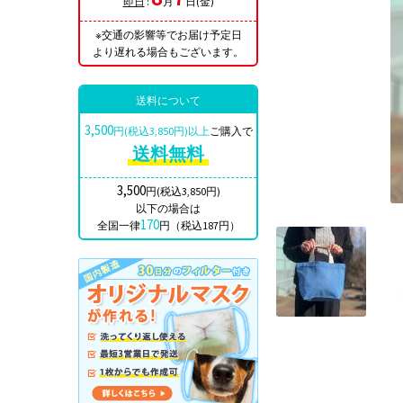
即日
:
月
日(金)
※交通の影響等でお届け予定日
より遅れる場合もございます。
送料について
3,500
円(税込3,850円)以上
ご購入で
送料無料
3,500
円(税込3,850円)
以下の場合は
170
全国一律
円（税込187円）