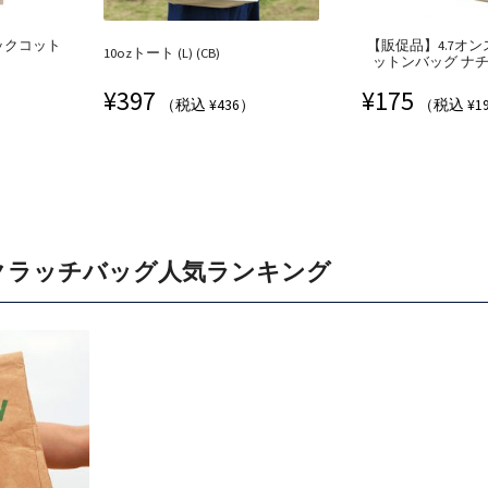
ックコット
【販促品】4.7オン
10ozトート (L) (CB)
ットンバッグ ナチュ
¥
397
¥
175
（税込 ¥436）
（税込 ¥1
クラッチバッグ人気ランキング