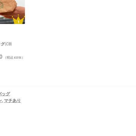
(CB)
0
（税込 ¥1056）
バッグ
ン
,
マチあり