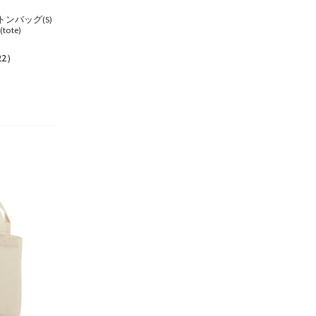
ンバッグ(S)
ote)
22）