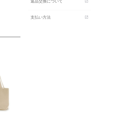
返品交換について
open_in_new
支払い方法
open_in_new