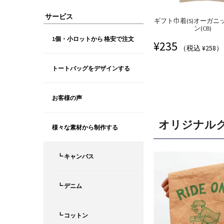
サービス
ギフト巾着(S)オーガニ
ン(CB)
1個・小ロットから 格安で注文
¥
235
（税込 ¥258）
トートバッグをデザインする
お客様の声
オリジナル
様々な素材から制作する
┗ キャンバス
┗ デニム
┗ コットン