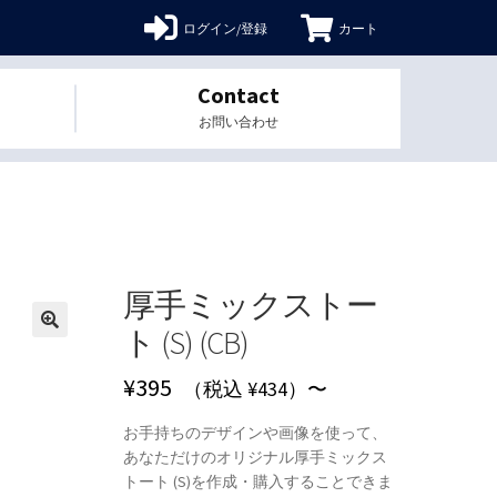
ログイン/登録
カート
Contact
お問い合わせ
厚手ミックストー
ト (S) (CB)
🔍
¥
395
（税込 ¥434）〜
お手持ちのデザインや画像を使って、
あなただけのオリジナル厚手ミックス
トート (S)を作成・購入することできま