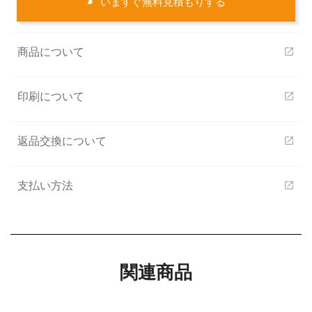
いますぐ無料見積もりする
商品について
open_in_new
印刷について
open_in_new
返品交換について
open_in_new
支払い方法
open_in_new
関連商品