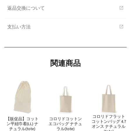
返品交換について
open_in_new
支払い方法
open_in_new
関連商品
コロリドフラット
【販促品】コット
コロリドコットン
コットンバッグ 4.7
ン平紐巾着(LL) ナ
エコバッグ ナチュ
オンス ナチュラル
チュラル(tote)
ラル(tote)