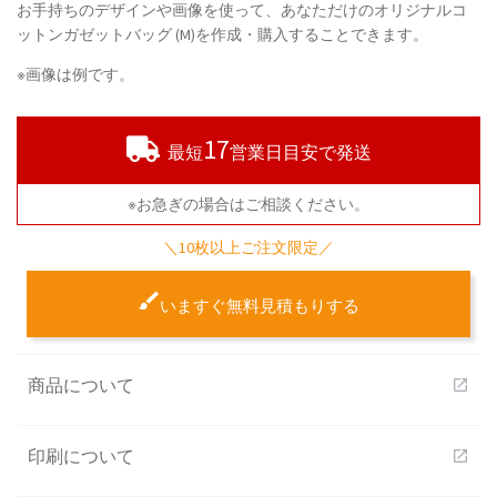
お手持ちのデザインや画像を使って、あなただけのオリジナルコ
ットンガゼットバッグ (M)を作成・購入することできます。
※画像は例です。
17
最短
営業日目安で発送
※お急ぎの場合はご相談ください。
＼10枚以上ご注文限定／
いますぐ無料見積もりする
商品について
open_in_new
印刷について
open_in_new