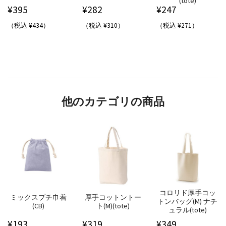
(tote)
¥
395
¥
282
¥
247
（税込 ¥434）
（税込 ¥310）
（税込 ¥271）
他のカテゴリの商品
コロリド厚手コッ
ミックスプチ巾着
厚手コットントー
トンバッグ(M) ナチ
(CB)
ト(M)(tote)
ュラル(tote)
¥
193
¥
319
¥
349