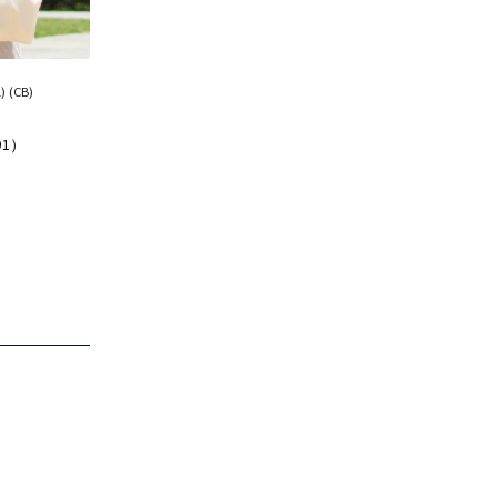
(CB)
91）