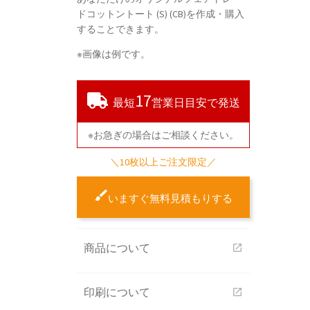
ドコットントート (S) (CB)を作成・購入
することできます。
※画像は例です。
17
最短
営業日目安で発送
※お急ぎの場合はご相談ください。
＼10枚以上ご注文限定／
いますぐ無料見積もりする
商品について
open_in_new
印刷について
open_in_new