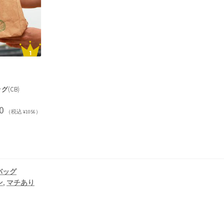
(CB)
0
（税込 ¥1056）
バッグ
ン
,
マチあり