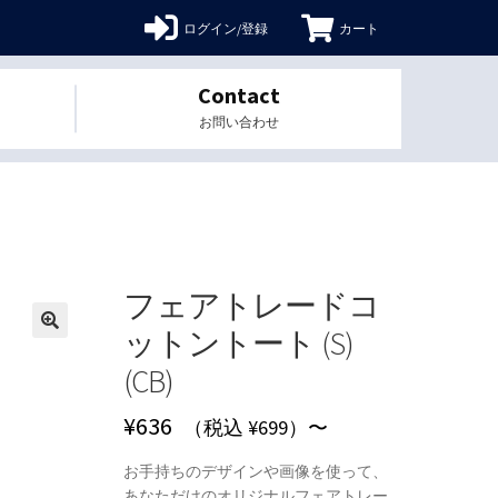
ログイン/登録
カート
Contact
お問い合わせ
フェアトレードコ
ットントート (S)
🔍
(CB)
¥
636
（税込 ¥699）〜
お手持ちのデザインや画像を使って、
あなただけのオリジナルフェアトレー