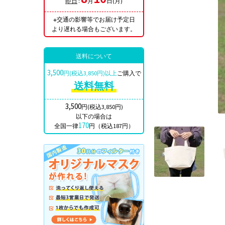
即日
:
月
日(月)
※交通の影響等でお届け予定日
より遅れる場合もございます。
送料について
3,500
円(税込3,850円)以上
ご購入で
送料無料
3,500
円(税込3,850円)
以下の場合は
170
全国一律
円（税込187円）