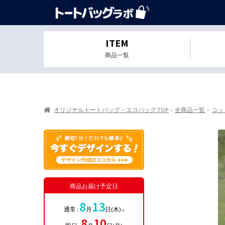
ITEM
商品一覧
オリジナルトートバッグ・エコバッグ TOP
全商品一覧
コッ
商品お届け予定日
8
13
通常 :
月
日(木)
※
8
10