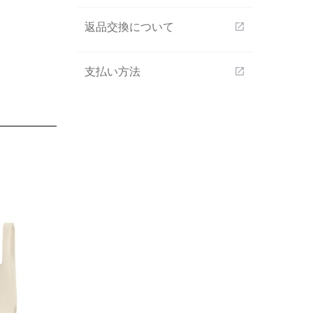
返品交換について
open_in_new
支払い方法
open_in_new