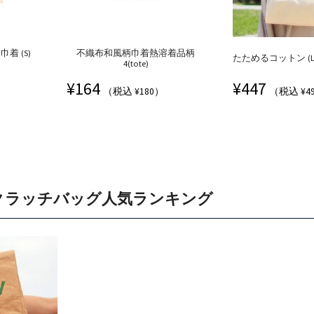
着 (S)
不織布和風柄巾着熱溶着品柄
たためるコットン (L) 
4(tote)
¥
164
¥
447
（税込 ¥180）
（税込 ¥4
クラッチバッグ人気ランキング