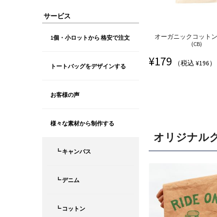
サービス
オーガニックコットン巾
1個・小ロットから 格安で注文
(CB)
¥
179
（税込 ¥196）
トートバッグをデザインする
お客様の声
様々な素材から制作する
オリジナル
┗ キャンバス
┗ デニム
┗ コットン