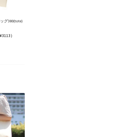
380(tote)
¥3113）