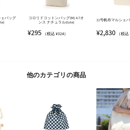
シェバッグ
コロリドコットンバッグ(M) 4.7オ
11号帆布マルシェバッグ
e)
ンス ナチュラル(tote)
¥
295
¥
2,830
（税込 ¥324）
（税込 
他のカテゴリの商品