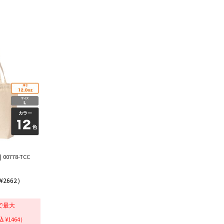
0778-TCC
¥2662）
で最大
 ¥1464）