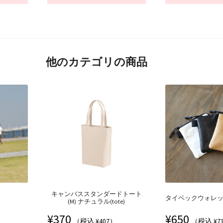
他のカテゴリの商品
キャンバススタンダードトート
タイベックウォレット
(M) ナチュラル(tote)
¥
370
¥
650
（税込 ¥407）
（税込 ¥7