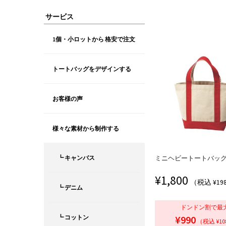
サービス
1個・小ロットから 格安で注文
トートバッグをデザインする
お客様の声
様々な素材から制作する
┗ キャンバス
ミニヘビートートバッグ | M
¥
1,800
（税込 ¥19
┗ デニム
ドンドン割で最
┗ コットン
¥990
（税込 ¥10