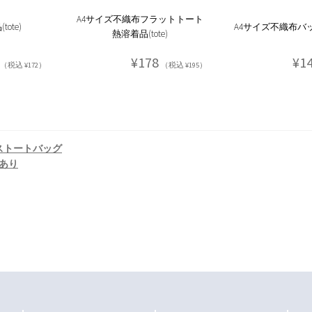
A4サイズ不織布フラットトート
ote)
A4サイズ不織布バッグ(
熱溶着品(tote)
¥178
¥1
（税込 ¥172）
（税込 ¥195）
ストートバッグ
あり