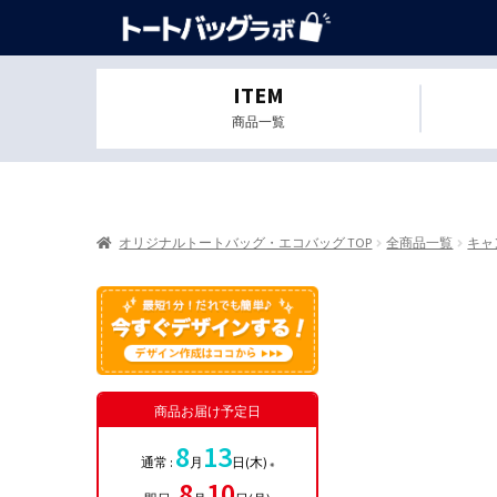
ITEM
商品一覧
オリジナルトートバッグ・エコバッグ TOP
全商品一覧
キャ
商品お届け予定日
8
13
通常 :
月
日(木)
※
8
10