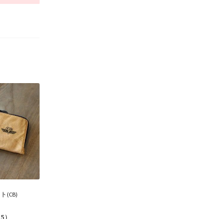
(CB)
15）