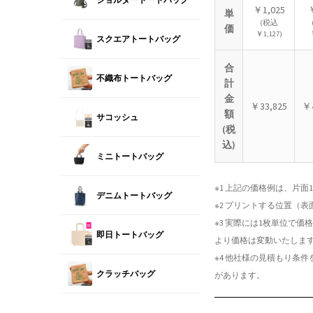
￥1,025
単
(税込
価
￥1,127)
スクエアトートバッグ
合
不織布トートバッグ
計
金
￥33,825
￥4
額
サコッシュ
(税
込)
ミニトートバッグ
※1 上記の価格例は、片
デニムトートバッグ
※2 プリントする位置（
※3 実際には1枚単位で
即日トートバッグ
より価格は変動いたしま
※4 他社様の見積もり条
クラッチバッグ
があります。