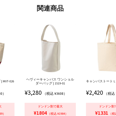
関連商品
ヘヴィーキャンバス ワンショル
VT-026
キャンバストート L | 0
ダーバッグ | 1519-01
¥
3,280
¥
2,420
80）
（税込 ¥3608）
（税込 
大
ドンドン割で最大
ドンドン割
¥1804
¥1331
89）
（税込 ¥1984）
（税込