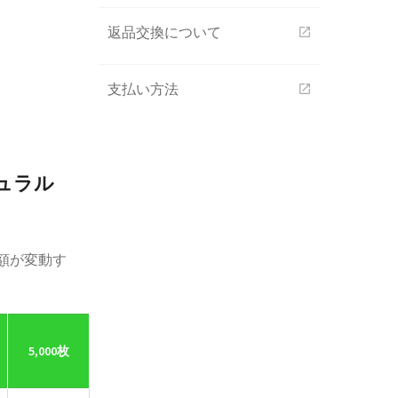
返品交換について
open_in_new
支払い方法
open_in_new
ュラル
額が変動す
5,000枚