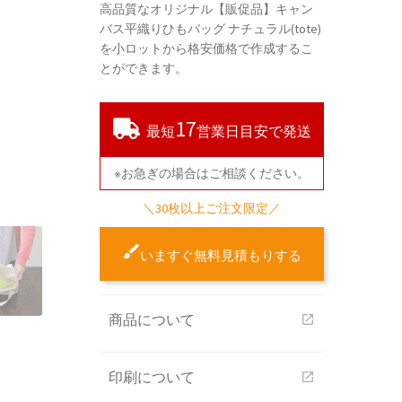
高品質なオリジナル【販促品】キャン
バス平織りひもバッグ ナチュラル(tote)
を小ロットから格安価格で作成するこ
とができます。
17
最短
営業日目安で発送
※お急ぎの場合はご相談ください。
＼30枚以上ご注文限定／
いますぐ無料見積もりする
商品について
open_in_new
印刷について
open_in_new