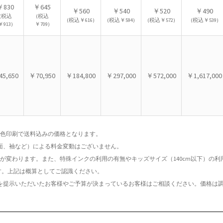
￥830
￥645
￥560
￥540
￥520
￥490
(税込
(税込
(税込￥616)
(税込￥594)
(税込￥572)
(税込￥539)
￥913)
￥709)
5,650
￥70,950
￥184,800
￥297,000
￥572,000
￥1,617,000
面1色印刷で送料込みの価格となります。
表面、袖など）による料金変動はございません。
価格が変わります。また、特殊インクの利用の有無やキッズサイズ（140cm以下）の
す。上記は概算としてご認識ください。
件を提示いただいたお客様やご予算が決まっているお客様はご相談ください。価格は