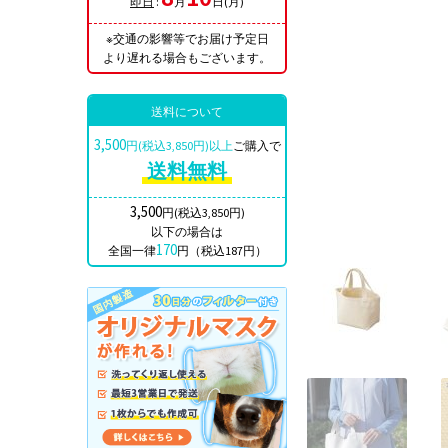
即日
:
月
日(月)
※交通の影響等でお届け予定日
より遅れる場合もございます。
送料について
3,500
円(税込3,850円)以上
ご購入で
送料無料
3,500
円(税込3,850円)
以下の場合は
170
全国一律
円（税込187円）