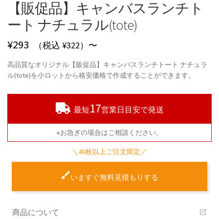
【販促品】キャンバスランチト
ート ナチュラル(tote)
¥
293
（税込 ¥322）〜
高品質なオリジナル【販促品】キャンバスランチトート ナチュラ
ル(tote)を小ロットから格安価格で作成することができます。
17
最短
営業日目安で発送
※お急ぎの場合はご相談ください。
＼40枚以上ご注文限定／
いますぐ無料見積もりする
商品について
open_in_new