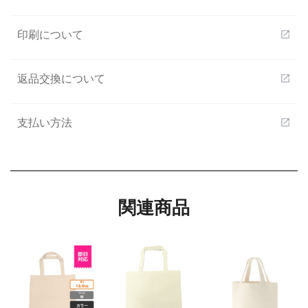
印刷について
open_in_new
返品交換について
open_in_new
支払い方法
open_in_new
関連商品