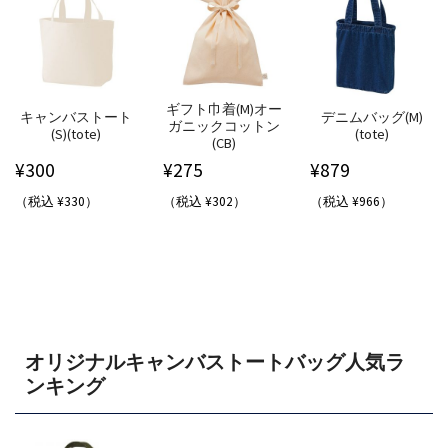
ギフト巾着(M)オー
キャンバストート
デニムバッグ(M)
ガニックコットン
(S)(tote)
(tote)
(CB)
¥
300
¥
275
¥
879
（税込 ¥330）
（税込 ¥302）
（税込 ¥966）
オリジナルキャンバストートバッグ人気ラ
ンキング