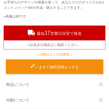
お手持ちのデザインや画像を使って、あなただけのオリジナル8oz
コットンバッグ (M)を作成・購入することできます。
※画像は例です。
17
最短
営業日目安で発送
※お急ぎの場合はご相談ください。
＼10枚以上ご注文限定／
いますぐ無料見積もりする
商品について
open_in_new
印刷について
open_in_new