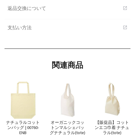
返品交換について
open_in_new
支払い方法
open_in_new
関連商品
ナチュラルコット
オーガニックコッ
【販促品】コット
ンバッグ | 00760-
トンマルシェバッ
ンエコ巾着 ナチュ
ENB
グナチュラル(tote)
ラル(tote)