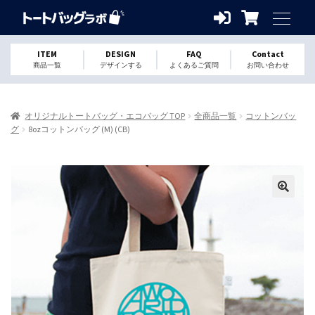
ITEM
DESIGN
FAQ
Contact
商品一覧
デザインする
よくあるご質問
お問い合わせ
オリジナルトートバッグ・エコバッグ TOP
全商品一覧
コットンバッ
グ
8ozコットンバッグ (M) (CB)
🔍