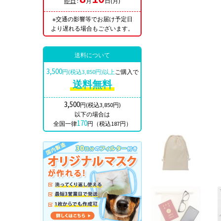
即日
:
月
日(月)
※交通の影響等でお届け予定日
より遅れる場合もございます。
送料について
3,500
円(税込3,850円)以上
ご購入で
送料無料
3,500
円(税込3,850円)
以下の場合は
170
全国一律
円（税込187円）