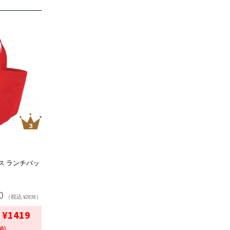
ス ランチバッ
0
（税込 ¥2838）
¥1419
60）