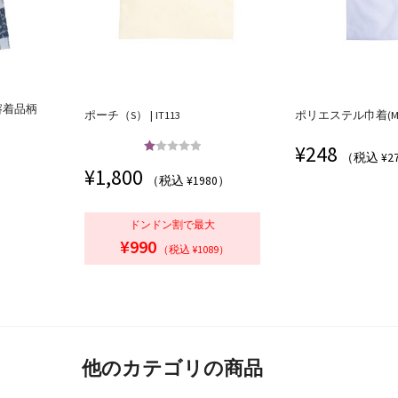
溶着品柄
ポーチ（S） | IT113
ポリエステル巾着(M)(t
¥
248
（税込 ¥2
5段階中
¥
1,800
4.84
の評価
（税込 ¥1980）
ドンドン割で最大
¥990
（税込 ¥1089）
他のカテゴリの商品