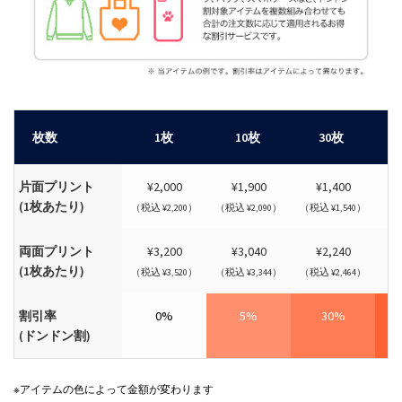
枚数
1枚
10枚
30枚
片面プリント
¥2,000
¥1,900
¥1,400
(1枚あたり)
（税込 ¥2,200）
（税込 ¥2,090）
（税込 ¥1,540）
（税
両面プリント
¥3,200
¥3,040
¥2,240
(1枚あたり)
（税込 ¥3,520）
（税込 ¥3,344）
（税込 ¥2,464）
（税
割引率
0%
5%
30%
(ドンドン割)
※アイテムの色によって金額が変わります